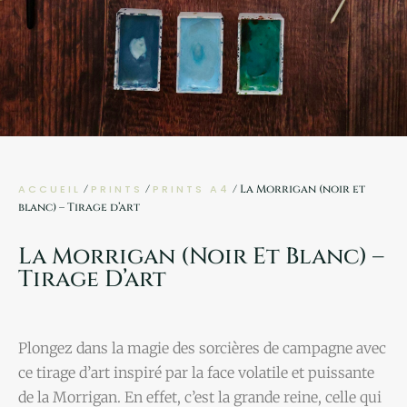
ACCUEIL
/
PRINTS
/
PRINTS A4
/ La Morrigan (noir et
blanc) – Tirage d’art
La Morrigan (noir Et Blanc) –
Tirage D’art
Plongez dans la magie des sorcières de campagne avec
ce tirage d’art inspiré par la face volatile et puissante
de la Morrigan. En effet, c’est la grande reine, celle qui