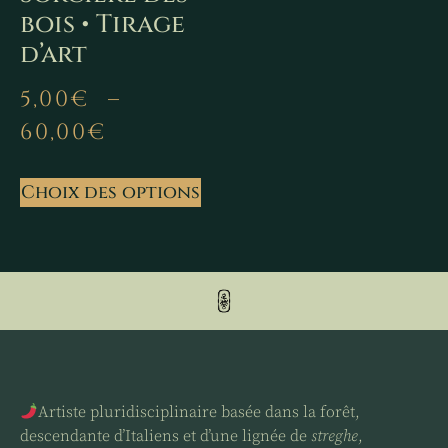
bois • Tirage
d’art
5,00
€
–
60,00
€
Choix des options
Artiste pluridisciplinaire basée dans la forêt,
descendante d’Italiens et d’une lignée de
streghe
,