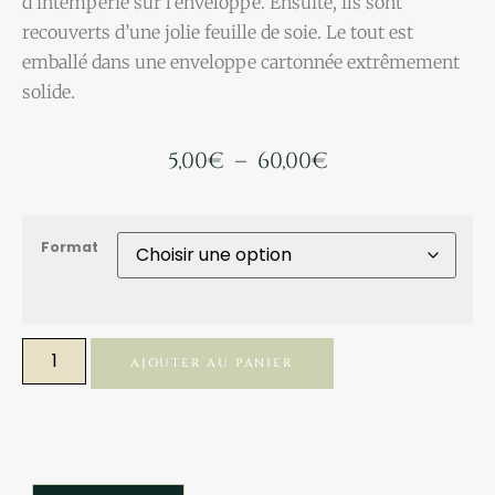
d’intempérie sur l’enveloppe. Ensuite, ils sont
recouverts d’une jolie feuille de soie. Le tout est
emballé dans une enveloppe cartonnée extrêmement
solide.
5,00
€
–
60,00
€
Format
AJOUTER AU PANIER