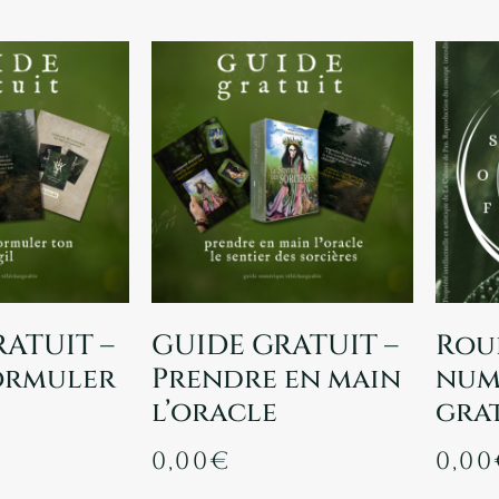
ATUIT –
GUIDE GRATUIT –
Roue
ormuler
Prendre en main
num
l
l’oracle
gra
0,00
€
0,00