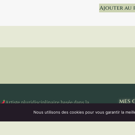
Ajouter au 
MES 
Artiste pluridisciplinaire basée dans la
forêt, descendante d’Italiens et d’une lignée
Nous utilisons des cookies pour vous garantir la meill
de
streghe
, j’oeuvre pour réhabiliter la
BOUTI
sorcellerie italienne et lui faire la place
qu’elle mérite.