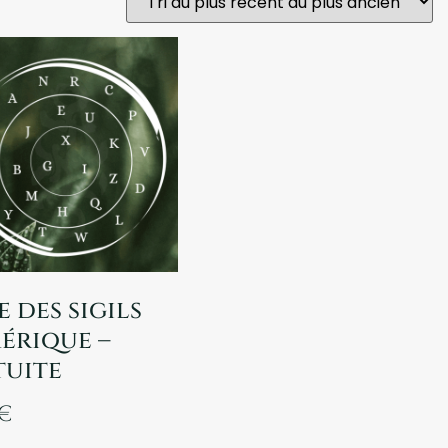
 des sigils
érique –
tuite
€