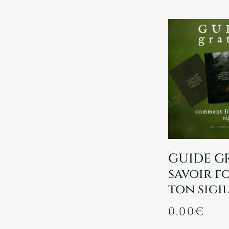
GUIDE GR
savoir f
ton sigi
0,00
€