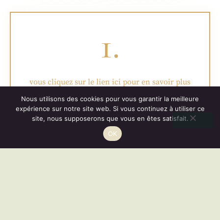
1.
vous cliquez sur le lien ici pour en savoir plus
Nous utilisons des cookies pour vous garantir la meilleure
expérience sur notre site web. Si vous continuez à utiliser ce
site, nous supposerons que vous en êtes satisfait.
Vous disposez d'un droit de rétractation de 14 jours.
2.
OK
RÉSILIER
vous lisez la fiche en détails et construisez votre
intention