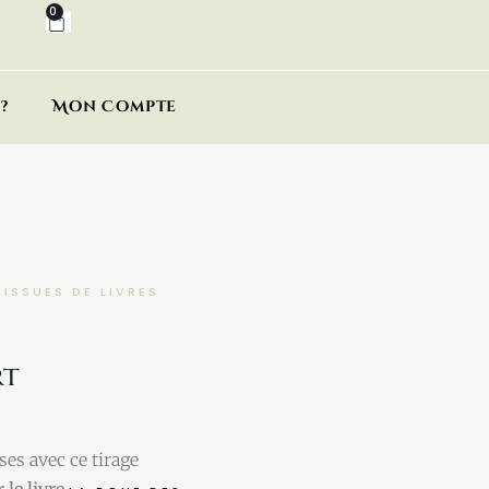
0
?
Mon Compte
ISSUES DE LIVRES
rt
es avec ce tirage
 le livre