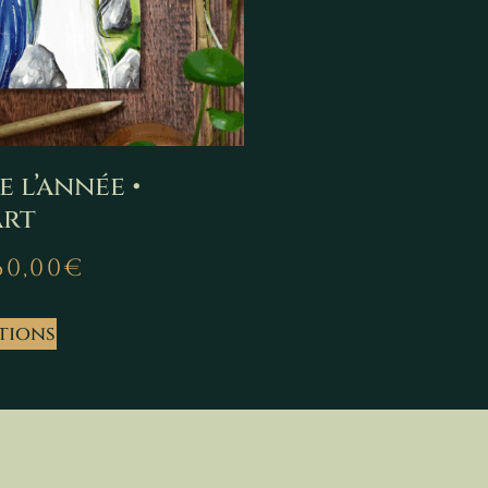
e l’année •
art
60,00
€
tions