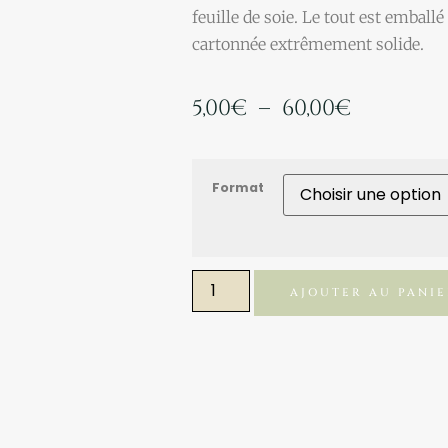
feuille de soie. Le tout est embal
cartonnée extrêmement solide.
5,00
€
–
60,00
€
Format
AJOUTER AU PANI