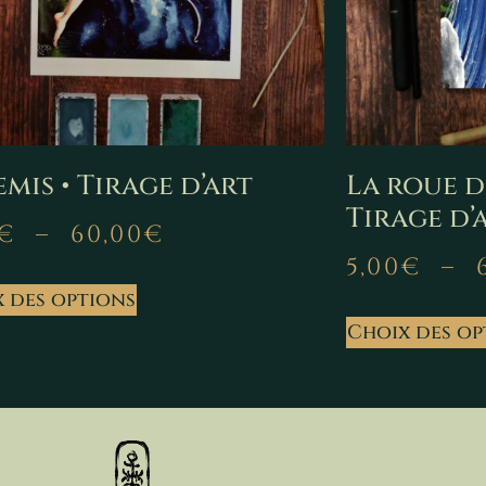
mis • Tirage d’art
La roue d
Tirage d’
€
–
60,00
€
5,00
€
–
 des options
Choix des op