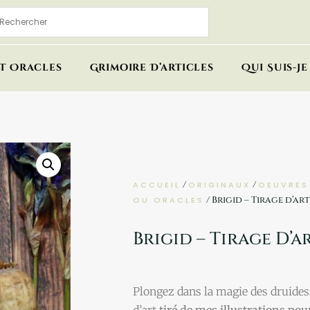
Et Oracles
Grimoire D’articles
Qui Suis-Je 
/
/
ACCUEIL
ORIGINAUX
OEUVRES 
/ Brigid – Tirage d’art
OU ORACLES
Brigid – Tirage D’a
Plongez dans la magie des druidess
d’art
tiré de mes illustrations pour