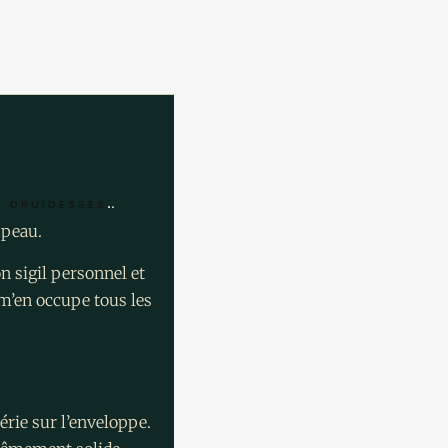
.
.
S DRUIDESSES
upeau.
n sigil personnel et
e m’en occupe tous les
érie sur l’enveloppe.