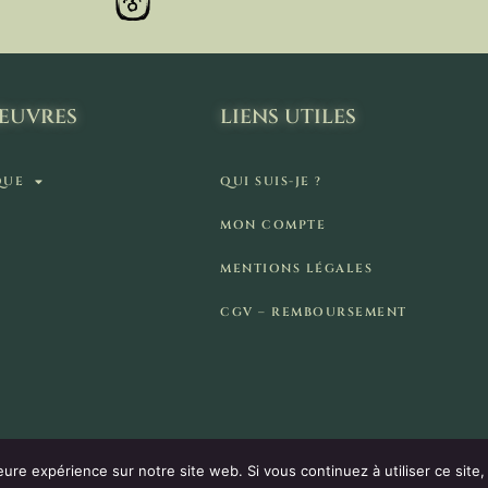
ŒUVRES
LIENS UTILES
QUE
QUI SUIS-JE ?
MON COMPTE
MENTIONS LÉGALES
CGV – REMBOURSEMENT
eure expérience sur notre site web. Si vous continuez à utiliser ce sit
Vous disposez d'un droit de rétractation de 14 jours.
RÉSILIER
RÉALISATION : E