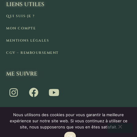
LIENS UTILES
QUI SUIS-JE ?
MON COMPTE
MENTIONS LÉGALES
CGV – REMBOURSEMENT
ME SUIVRE
Nous utilisons des cookies pour vous garantir la meilleure
expérience sur notre site web. Si vous continuez à utiliser ce
site, nous supposerons que vous en êtes satisfait.
Vous disposez d'un droit de rétractation de 14 jours.
2026 - La Cabane de Pan - Tous droits réservés.
OK
RÉSILIER