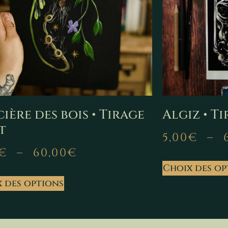
ière des bois • Tirage
Algiz • Ti
t
5,00
€
–
€
–
60,00
€
Choix des op
 des options