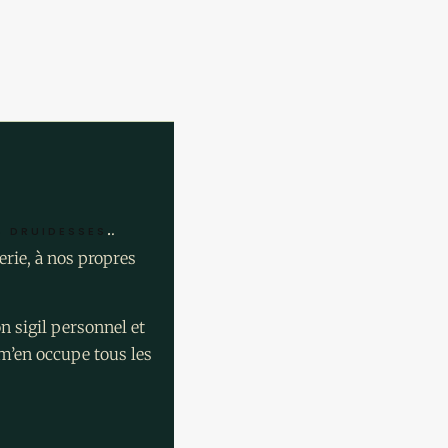
.
.
S DRUIDESSES
erie, à nos propres
n sigil personnel et
e m’en occupe tous les