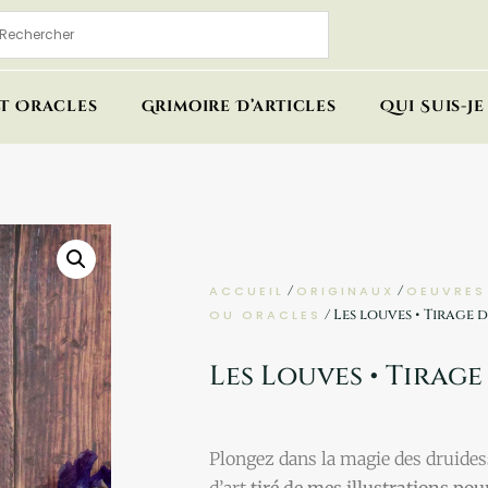
Et Oracles
Grimoire D’articles
Qui Suis-Je 
/
/
ACCUEIL
ORIGINAUX
OEUVRES 
/ Les louves • Tirage d
OU ORACLES
Les Louves • Tirage
Plongez dans la magie des druidess
d’art
tiré de mes illustrations pour