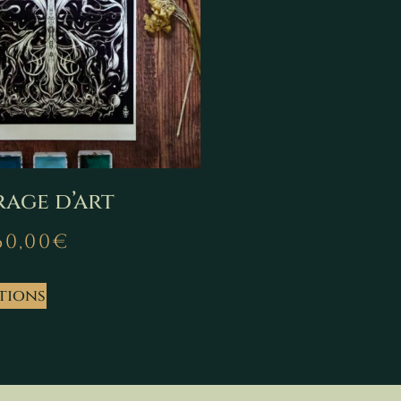
rage d’art
60,00
€
tions