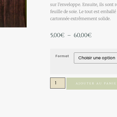
sur l’enveloppe. Ensuite, ils sont 
feuille de soie. Le tout est embal
cartonnée extrêmement solide.
5,00
€
–
60,00
€
Format
AJOUTER AU PANI