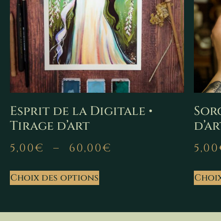
Esprit de la Digitale •
Sorc
Tirage d’art
d’ar
5,00
€
–
60,00
€
5,00
Choix des options
Choix