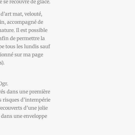
se recouvre de glace.
 d’art mat, velouté,
ain, accompagné de
ture. Il est possible
 afin de permettre la
pe tous les lundis sauf
tionné sur ma page
s).
00gr.
érés dans une première
es risques d’intempérie
recouverts d’une jolie
lé dans une enveloppe