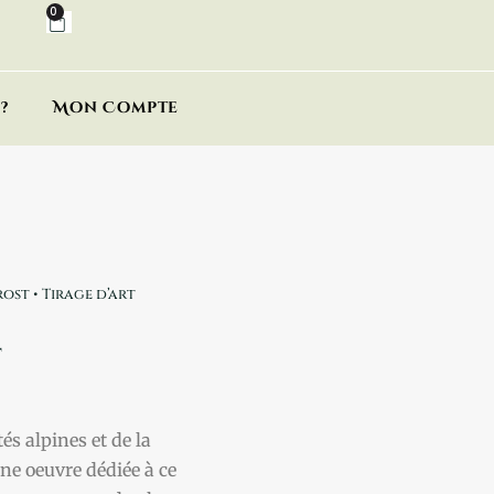
0
?
Mon Compte
rost • Tirage d’art
t
és alpines et de la
une oeuvre dédiée à ce