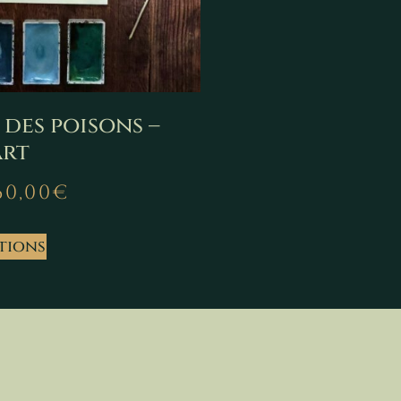
 des poisons –
art
60,00
€
tions