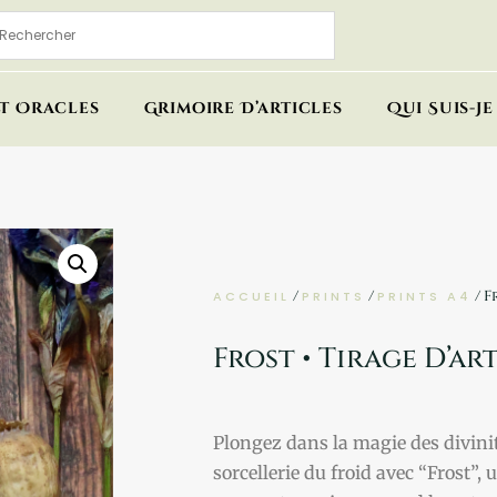
Et Oracles
Grimoire D’articles
Qui Suis-Je 
/
/
/ F
ACCUEIL
PRINTS
PRINTS A4
Frost • Tirage D’ar
Plongez dans la magie des divinit
sorcellerie du froid avec “Frost”, 