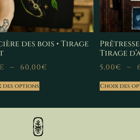
ière des bois • Tirage
Prêtresse
t
Tirage d’
€
–
60,00
€
5,00
€
–
 des options
Choix des op