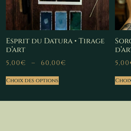
Esprit du Datura • Tirage
Sorc
d’art
d’ar
5,00
€
–
60,00
€
5,00
Choix des options
Choix