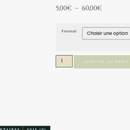
5,00
€
–
60,00
€
Format
AJOUTER AU PANI
NTAIRES
AVIS (0)