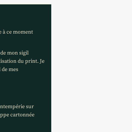
iée à ce moment
 de mon sigil
isation du print. Je
l de mes
’intempérie sur
eloppe cartonnée