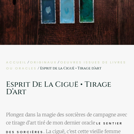
ACCUEIL
/
ORIGINAUX
/
OEUVRES ISSUES DE LIVRES
OU ORACLES
/ Esprit de la Ciguë • Tirage d’art
Esprit De La Ciguë • Tirage
D’art
Plongez dans la magie des sorcières de campagne avec
ce tirage d’art tiré de mon dernier oracle
LE SENTIER
. La ciguë, c’est cette vieille femme
DES SORCIÈRES