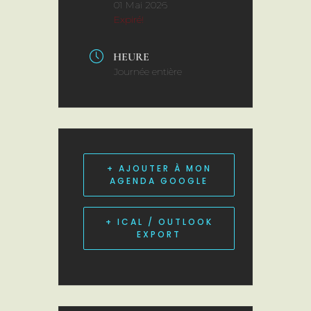
01 Mai 2026
Expiré!
HEURE
Journée entière
+ AJOUTER À MON
AGENDA GOOGLE
+ ICAL / OUTLOOK
EXPORT