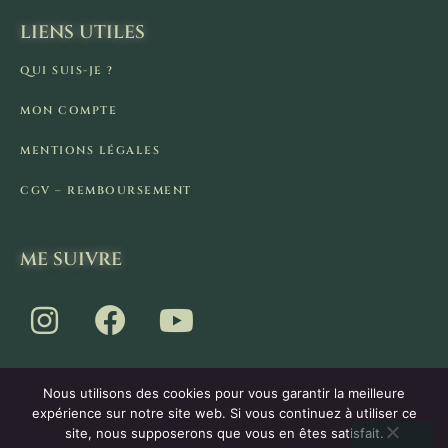
LIENS UTILES
QUI SUIS-JE ?
MON COMPTE
MENTIONS LÉGALES
CGV – REMBOURSEMENT
ME SUIVRE
Nous utilisons des cookies pour vous garantir la meilleure
expérience sur notre site web. Si vous continuez à utiliser ce
site, nous supposerons que vous en êtes satisfait.
Vous disposez d'un droit de rétractation de 14 jours.
2026 - La Cabane de Pan - Tous droits réservés.