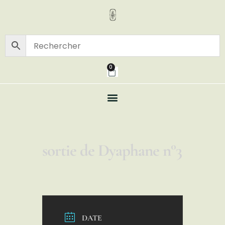
0
sortie de Dyaphane n°3
DATE