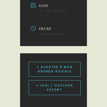
DATE
07 - 08 Mar 2026
Expiré!
HEURE
Journée entière
+ AJOUTER À MON
AGENDA GOOGLE
+ ICAL / OUTLOOK
EXPORT