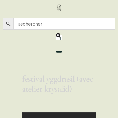
0
festival yggdrasil (avec
atelier krysalid)