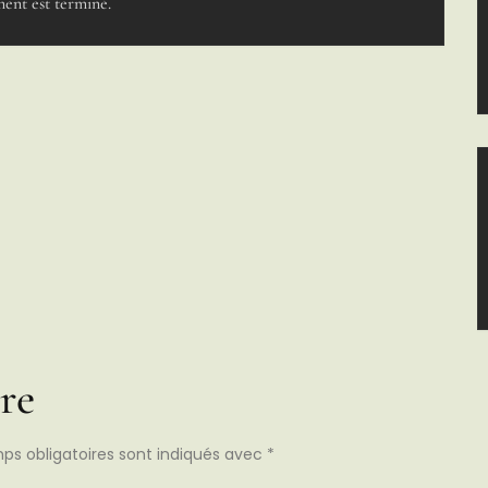
ent est terminé.
re
ps obligatoires sont indiqués avec
*