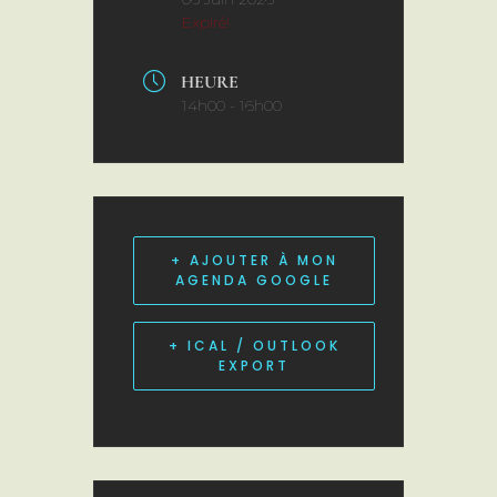
Expiré!
HEURE
14h00 - 16h00
+ AJOUTER À MON
AGENDA GOOGLE
+ ICAL / OUTLOOK
EXPORT