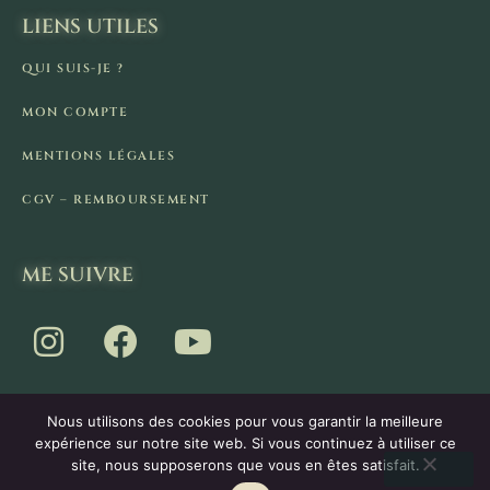
LIENS UTILES
QUI SUIS-JE ?
MON COMPTE
MENTIONS LÉGALES
CGV – REMBOURSEMENT
ME SUIVRE
Nous utilisons des cookies pour vous garantir la meilleure
expérience sur notre site web. Si vous continuez à utiliser ce
site, nous supposerons que vous en êtes satisfait.
Vous disposez d'un droit de rétractation de 14 jours.
2026 - La Cabane de Pan - Tous droits réservés.