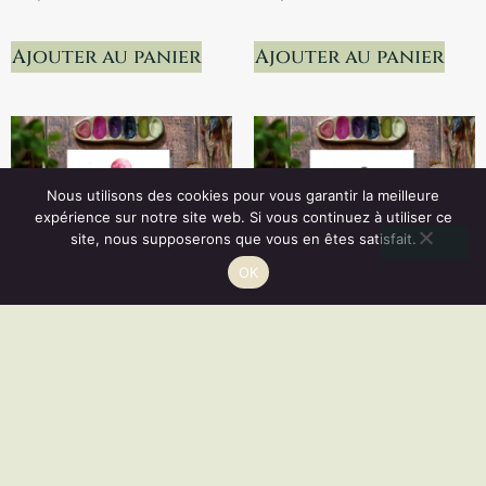
Ajouter au panier
Ajouter au panier
Nous utilisons des cookies pour vous garantir la meilleure
expérience sur notre site web. Si vous continuez à utiliser ce
site, nous supposerons que vous en êtes satisfait.
Vous disposez d'un droit de rétractation de 14 jours.
OK
RÉSILIER
Pleine Lune en
Nouvelle Lune
Capricorne •
bleue en
Tirage d’art
Gémeaux •
collector (A5)
Tirage d’art