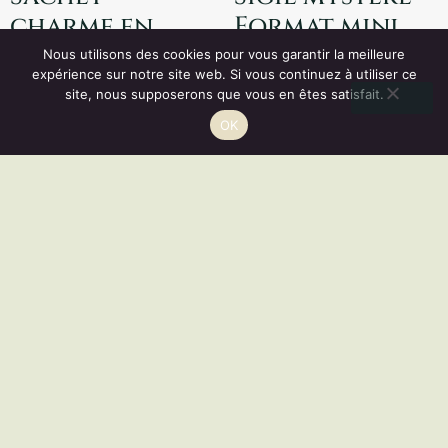
charme en
Format mini
tissu – Fait
Nous utilisons des cookies pour vous garantir la meilleure
5,00
€
expérience sur notre site web. Si vous continuez à utiliser ce
main
site, nous supposerons que vous en êtes satisfait.
Vous disposez d'un droit de rétractation de 14 jours.
25,00
€
OK
RÉSILIER
Ajouter au panier
Choix des options