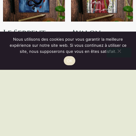
Le Serpent •
Avalon •
Nous utilisons des cookies pour vous garantir la meilleure
Tirage d’art
Tirage d’art
expérience sur notre site web. Si vous continuez à utiliser ce
site, nous supposerons que vous en êtes satisfait.
Vous disposez d'un droit de rétractation de 14 jours.
5,00
€
–
5,00
€
–
OK
RÉSILIER
60,00
€
60,00
€
Choix des options
Choix des options